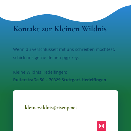
Kontakt zur Kleinen Wildnis
Wenn du verschlüsselt mit uns schreiben möchtest,
schick uns gerne deinen pgp-key.
Kleine Wildnis Hedelfingen:
Ruiterstraße 50 – 70329 Stuttgart-Hedelfingen
kleinewildnis@riseup.net