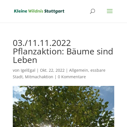
03./11.11.2022
Pflanzaktion: Bäume sind
Leben
von
IgelEgal
|
Okt. 22, 2022
|
Allgemein
,
essbare
Stadt
,
Mitmachaktion
|
0 Kommentare