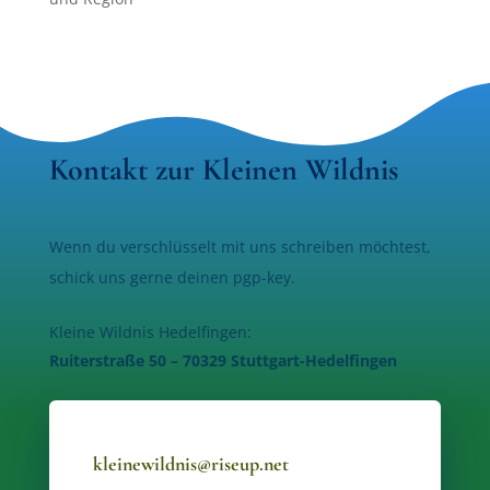
Kontakt zur Kleinen Wildnis
Wenn du verschlüsselt mit uns schreiben möchtest,
schick uns gerne deinen pgp-key.
Kleine Wildnis Hedelfingen:
Ruiterstraße 50 – 70329 Stuttgart-Hedelfingen
kleinewildnis@riseup.net