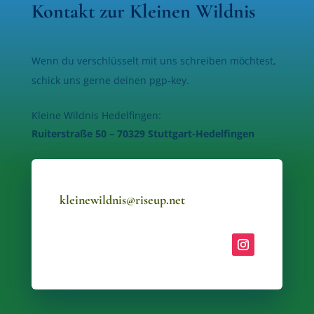
Kontakt zur Kleinen Wildnis
Wenn du verschlüsselt mit uns schreiben möchtest,
schick uns gerne deinen pgp-key.
Kleine Wildnis Hedelfingen:
Ruiterstraße 50 – 70329 Stuttgart-Hedelfingen
kleinewildnis@riseup.net