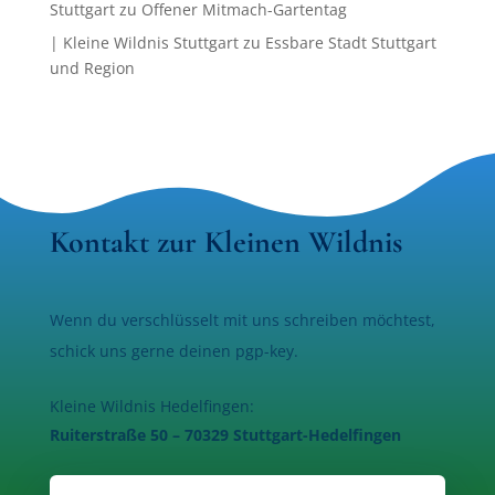
Stuttgart
zu
Offener Mitmach-Gartentag
| Kleine Wildnis Stuttgart
zu
Essbare Stadt Stuttgart
und Region
Kontakt zur Kleinen Wildnis
Wenn du verschlüsselt mit uns schreiben möchtest,
schick uns gerne deinen pgp-key.
Kleine Wildnis Hedelfingen:
Ruiterstraße 50 – 70329 Stuttgart-Hedelfingen