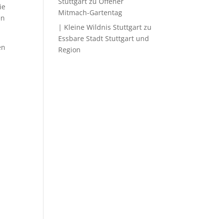
Stuttgart
zu
Offener
ie
Mitmach-Gartentag
en
| Kleine Wildnis Stuttgart
zu
Essbare Stadt Stuttgart und
en
Region