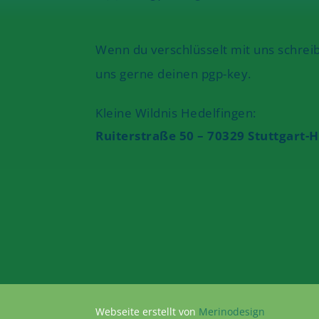
Wenn du verschlüsselt mit uns schrei
uns gerne deinen pgp-key.
Kleine Wildnis Hedelfingen:
Ruiterstraße 50 – 70329 Stuttgart-
Webseite erstellt von
Merinodesign