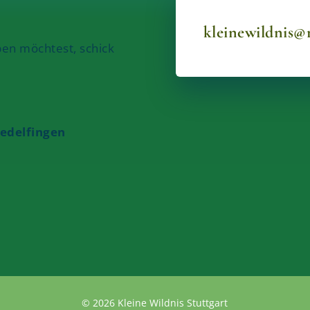
kleinewildnis@r
ben möchtest, schick
Hedelfingen
© 2026 Kleine Wildnis Stuttgart